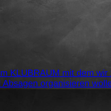
rem KLUBRAUM mit dem wir z
 Absagen organisieren woll