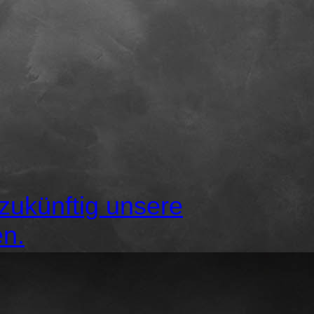
ukünftig unsere
en.